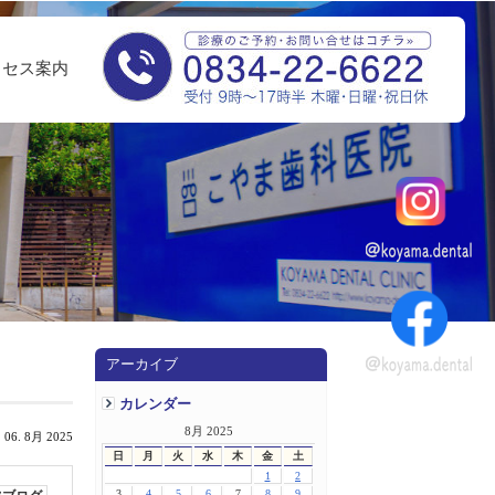
クセス案内
アーカイブ
カレンダー
8月 2025
 06. 8月 2025
日
月
火
水
木
金
土
1
2
3
4
5
6
7
8
9