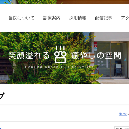
E
当院について
診療案内
採用情報
配信記事
ア
ブ
Home
»
ト