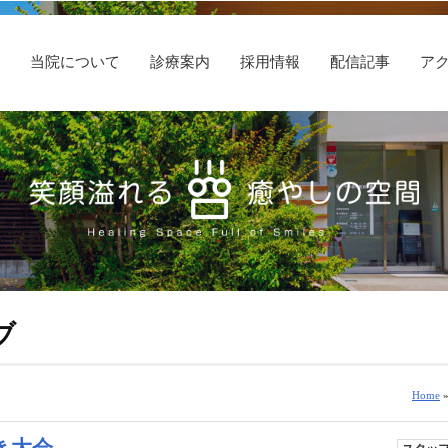
E
当院について
診療案内
採用情報
配信記事
ア
ブ
Home
»
き大会