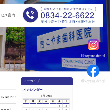
クセス案内
アーカイブ
カレンダー
6月 2018
 05. 6月 2018
日
月
火
水
木
金
土
1
2
3
4
5
6
7
8
9