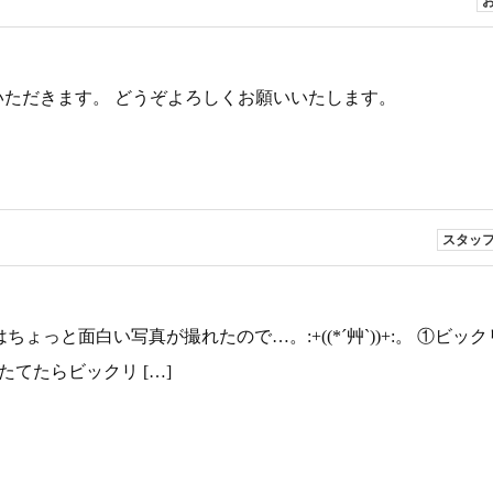
ていただきます。 どうぞよろしくお願いいたします。
スタッ
ちょっと面白い写真が撮れたので…。:+((*´艸`))+:。 ①ビッ
たてたらビックリ […]