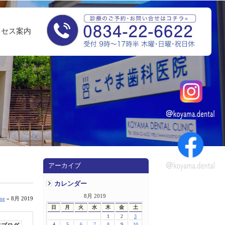
クセス案内
アーカイブ
カレンダー
8月 2019
me
» 8月 2019
日
月
火
水
木
金
土
1
2
3
4
5
6
7
8
9
10