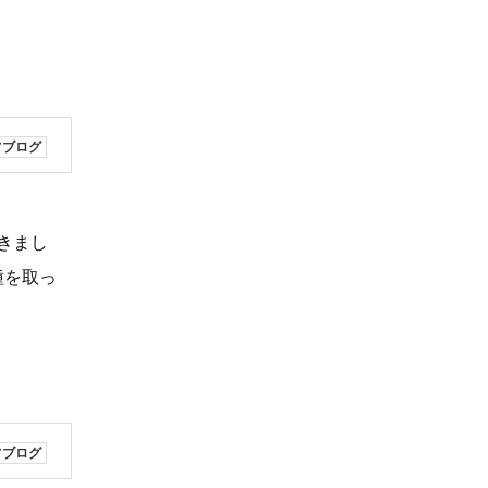
フブログ
きまし
種を取っ
フブログ