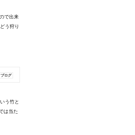
すので出来
ぶどう狩り
フブログ
という竹と
では当た