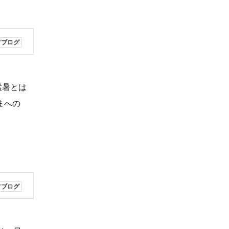
フブログ
猛暑とは
まへの
フブログ